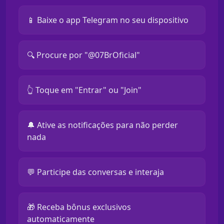
📱 Baixe o app Telegram no seu dispositivo
🔍 Procure por "@07BrOficial"
👆 Toque em "Entrar" ou "Join"
🔔 Ative as notificações para não perder
nada
💬 Participe das conversas e interaja
🎁 Receba bônus exclusivos
automaticamente