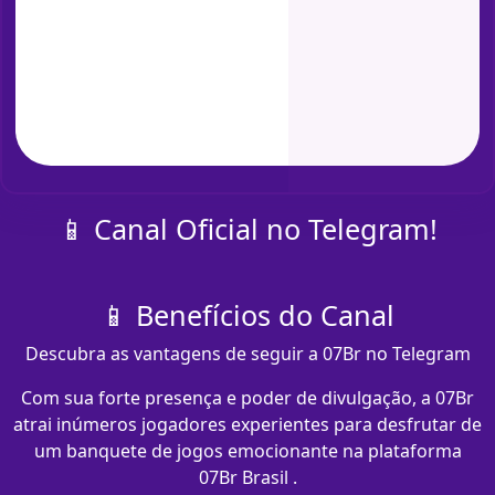
📱 Canal Oficial no Telegram!
📱 Benefícios do Canal
Descubra as vantagens de seguir a 07Br no Telegram
Com sua forte presença e poder de divulgação, a 07Br
atrai inúmeros jogadores experientes para desfrutar de
um banquete de jogos emocionante na plataforma
07Br Brasil .