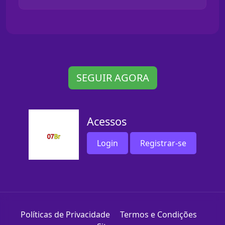
SEGUIR AGORA
Acessos
Login
Registrar-se
Políticas de Privacidade
Termos e Condições