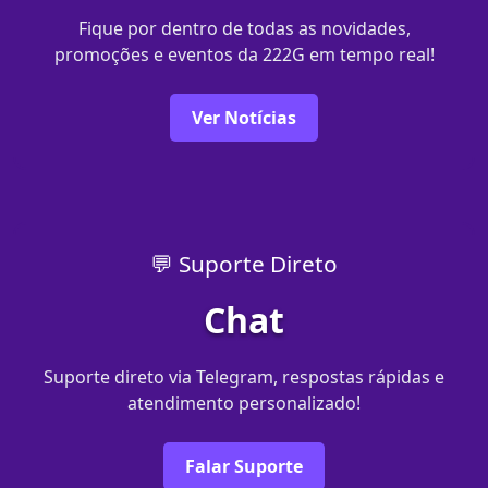
Fique por dentro de todas as novidades,
promoções e eventos da 222G em tempo real!
Ver Notícias
💬 Suporte Direto
Chat
Suporte direto via Telegram, respostas rápidas e
atendimento personalizado!
Falar Suporte