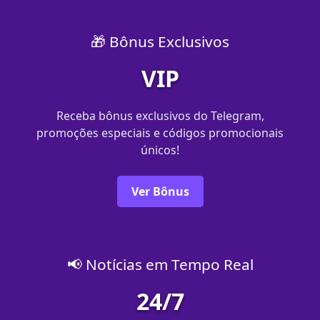
🎁 Bônus Exclusivos
VIP
Receba bônus exclusivos do Telegram,
promoções especiais e códigos promocionais
únicos!
Ver Bônus
📢 Notícias em Tempo Real
24/7