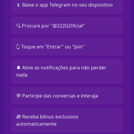
📱 Baixe o app Telegram no seu dispositivo
🔍 Procure por "@222GOficial"
👆 Toque em "Entrar" ou "Join"
🔔 Ative as notificações para não perder
nada
💬 Participe das conversas e interaja
🎁 Receba bônus exclusivos
automaticamente