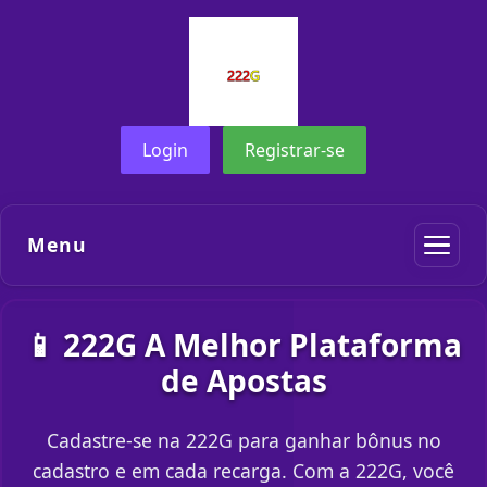
Login
Registrar-se
Menu
📱 222G A Melhor Plataforma
de Apostas
Cadastre-se na 222G para ganhar bônus no
cadastro e em cada recarga. Com a 222G, você