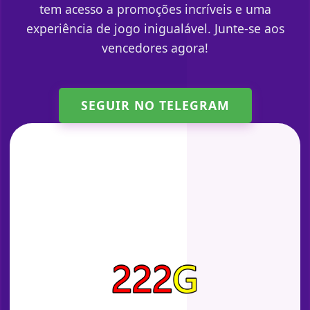
tem acesso a promoções incríveis e uma
experiência de jogo inigualável. Junte-se aos
vencedores agora!
SEGUIR NO TELEGRAM