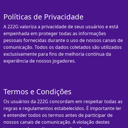
Políticas de Privacidade
A 222G valoriza a privacidade de seus usuários e está
empenhada em proteger todas as informações
pessoais fornecidas durante o uso de nossos canais de
comunicação. Todos os dados coletados são utilizados
exclusivamente para fins de melhoria contínua da
experiência de nossos jogadores.
Termos e Condições
Os usuários da 222G concordam em respeitar todas as
regras e regulamentos estabelecidos. É importante ler
e entender todos os termos antes de participar de
nossos canais de comunicação. A violação destes