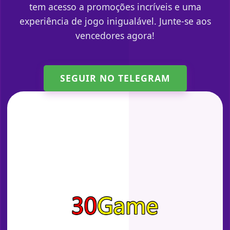
tem acesso a promoções incríveis e uma
experiência de jogo inigualável. Junte-se aos
vencedores agora!
SEGUIR NO TELEGRAM