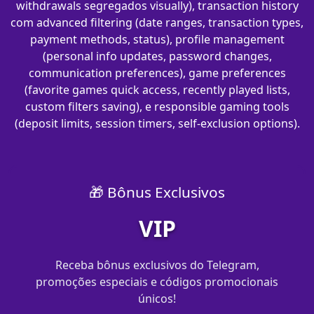
withdrawals segregados visually), transaction history
com advanced filtering (date ranges, transaction types,
payment methods, status), profile management
(personal info updates, password changes,
communication preferences), game preferences
(favorite games quick access, recently played lists,
custom filters saving), e responsible gaming tools
(deposit limits, session timers, self-exclusion options).
🎁 Bônus Exclusivos
VIP
Receba bônus exclusivos do Telegram,
promoções especiais e códigos promocionais
únicos!