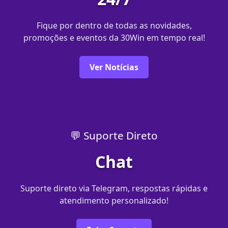
Fique por dentro de todas as novidades,
promoções e eventos da 30Win em tempo real!
Ver Notícias
💬 Suporte Direto
Chat
Suporte direto via Telegram, respostas rápidas e
atendimento personalizado!