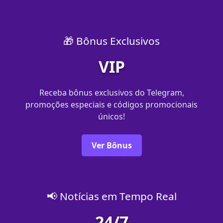
🎁 Bônus Exclusivos
VIP
Receba bônus exclusivos do Telegram,
promoções especiais e códigos promocionais
únicos!
Ver Bônus
📢 Notícias em Tempo Real
24/7