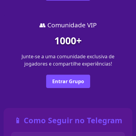
👥 Comunidade VIP
1000+
Junte-se a uma comunidade exclusiva de
jogadores e compartilhe experiências!
Entrar Grupo
📱 Como Seguir no Telegram