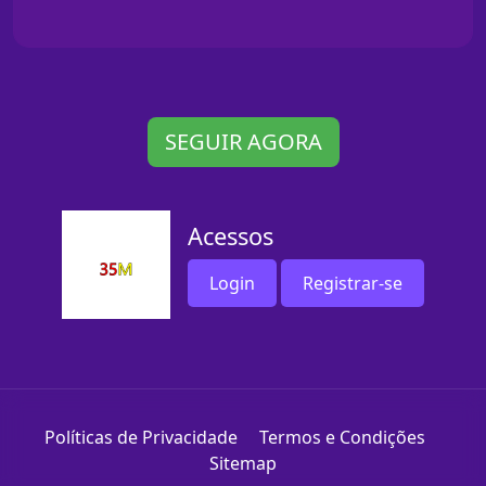
SEGUIR AGORA
Acessos
Login
Registrar-se
Políticas de Privacidade
Termos e Condições
Sitemap