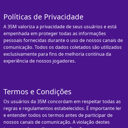
Políticas de Privacidade
A 35M valoriza a privacidade de seus usuários e está
empenhada em proteger todas as informações
pessoais fornecidas durante o uso de nossos canais de
comunicação. Todos os dados coletados são utilizados
exclusivamente para fins de melhoria contínua da
experiência de nossos jogadores.
Termos e Condições
Os usuários da 35M concordam em respeitar todas as
regras e regulamentos estabelecidos. É importante ler
e entender todos os termos antes de participar de
nossos canais de comunicação. A violação destes