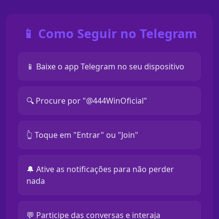
📱 Como Seguir no Telegram
📱 Baixe o app Telegram no seu dispositivo
🔍 Procure por "@444WinOficial"
👆 Toque em "Entrar" ou "Join"
🔔 Ative as notificações para não perder
nada
💬 Participe das conversas e interaja