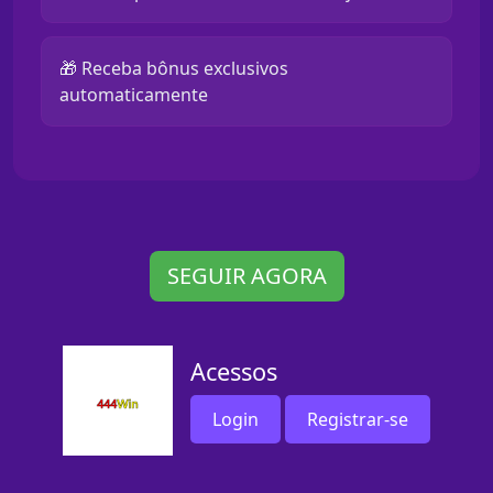
🎁 Receba bônus exclusivos
automaticamente
SEGUIR AGORA
Acessos
Login
Registrar-se