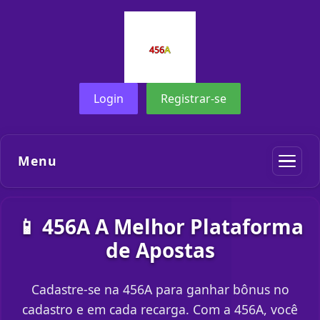
Login
Registrar-se
Menu
📱 456A A Melhor Plataforma
de Apostas
Cadastre-se na 456A para ganhar bônus no
cadastro e em cada recarga. Com a 456A, você