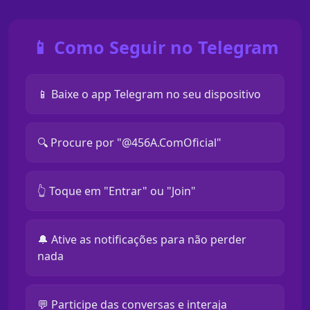
📱 Como Seguir no Telegram
📱 Baixe o app Telegram no seu dispositivo
🔍 Procure por "@456A.ComOficial"
👆 Toque em "Entrar" ou "Join"
🔔 Ative as notificações para não perder
nada
💬 Participe das conversas e interaja