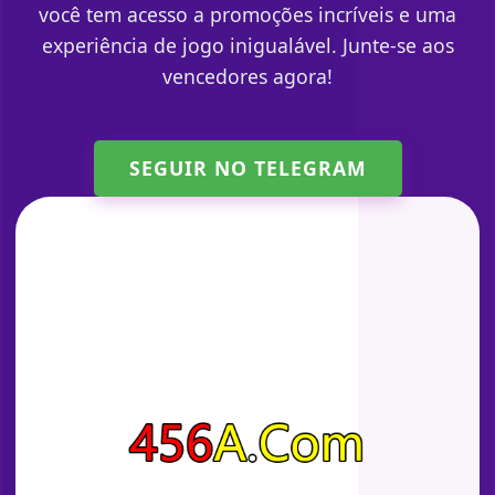
você tem acesso a promoções incríveis e uma
experiência de jogo inigualável. Junte-se aos
vencedores agora!
SEGUIR NO TELEGRAM