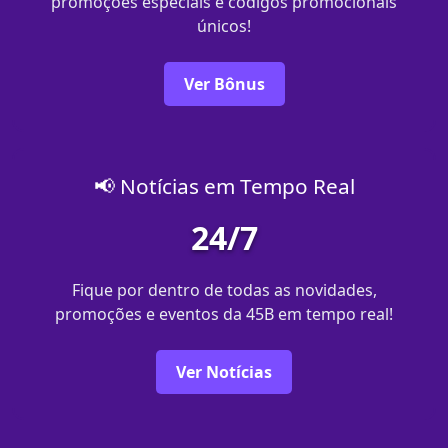
promoções especiais e códigos promocionais
únicos!
Ver Bônus
📢 Notícias em Tempo Real
24/7
Fique por dentro de todas as novidades,
promoções e eventos da 45B em tempo real!
Ver Notícias