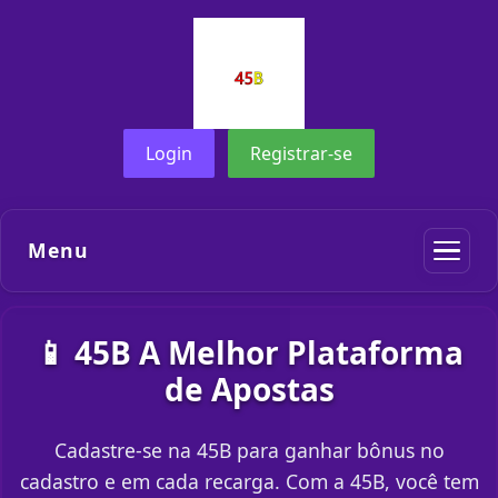
Login
Registrar-se
Menu
📱 45B A Melhor Plataforma
de Apostas
Cadastre-se na 45B para ganhar bônus no
cadastro e em cada recarga. Com a 45B, você tem