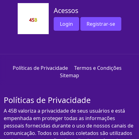
Acessos
Login
Registrar-se
Políticas de Privacidade
Termos e Condições
Sitemap
Políticas de Privacidade
A 45B valoriza a privacidade de seus usuários e está
empenhada em proteger todas as informações
pessoais fornecidas durante o uso de nossos canais de
comunicação. Todos os dados coletados são utilizados