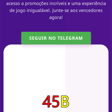
acesso a promoções incríveis e uma experiência
de jogo inigualável. Junte-se aos vencedores
agora!
SEGUIR NO TELEGRAM