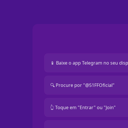
📱 Baixe o app Telegram no seu disp
🔍 Procure por "@51FFOficial"
👆 Toque em "Entrar" ou "Join"