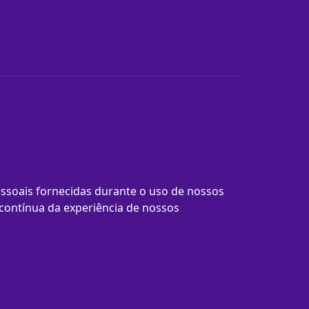
essoais fornecidas durante o uso de nossos
 contínua da experiência de nossos