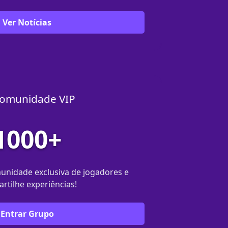
Ver Notícias
Comunidade VIP
1000+
unidade exclusiva de jogadores e
rtilhe experiências!
Entrar Grupo