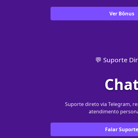
Ver Bônus
💬 Suporte Di
Cha
Suporte direto via Telegram, r
atendimento persona
Falar Suport