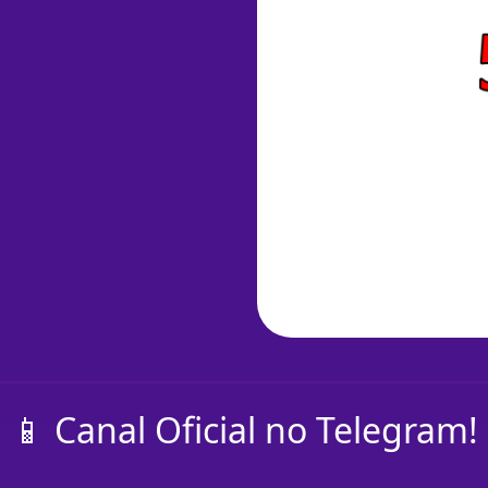
📱 Canal Oficial no Telegram!