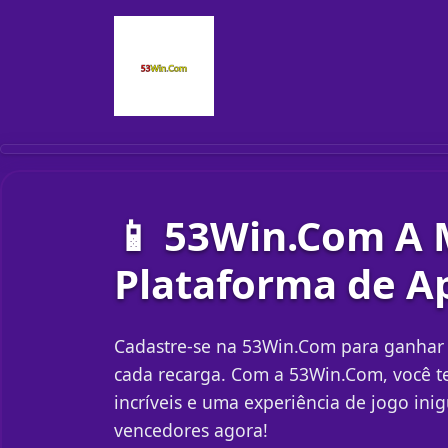
📱 53Win.Com A 
Plataforma de A
Cadastre-se na 53Win.Com para ganhar
cada recarga. Com a 53Win.Com, você 
incríveis e uma experiência de jogo inig
vencedores agora!