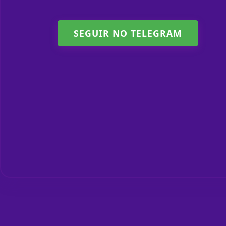
SEGUIR NO TELEGRAM