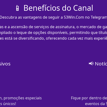
📱 Benefícios do Canal
Descubra as vantagens de seguir a 53Win.Com no Telegra
as e a ascensão de serviços de assinatura, o mercado de 
liado o leque de opções disponíveis, permitindo que tít
 está se diversificando, oferecendo cada vez mais experiê
sivos
📢 Notí
m, promoções especiais
Fique por dentro d
s únicos!
eventos da 