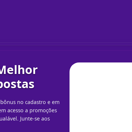
Melhor
postas
 bônus no cadastro e em
tem acesso a promoções
ualável. Junte-se aos