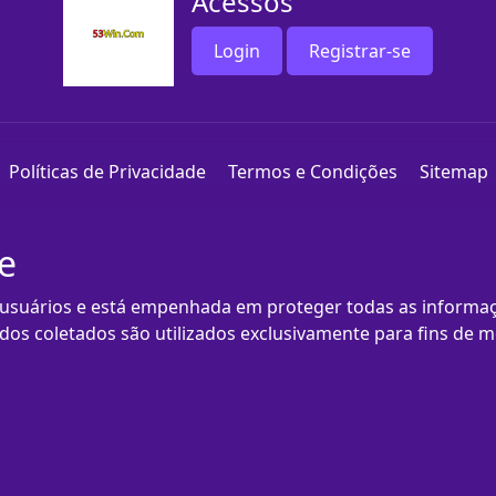
Acessos
Login
Registrar-se
Políticas de Privacidade
Termos e Condições
Sitemap
de
s usuários e está empenhada em proteger todas as informaç
os coletados são utilizados exclusivamente para fins de m