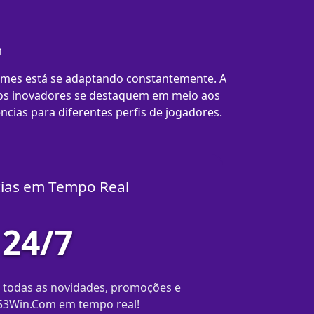
m
games está se adaptando constantemente. A
ulos inovadores se destaquem em meio aos
ncias para diferentes perfis de jogadores.
cias em Tempo Real
24/7
e todas as novidades, promoções e
53Win.Com em tempo real!