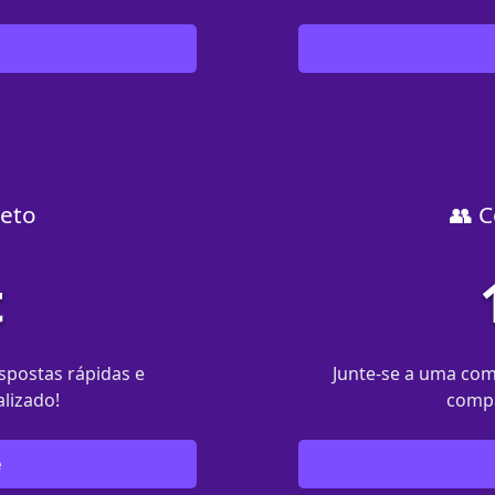
reto
👥 
t
espostas rápidas e
Junte-se a uma com
lizado!
compa
e