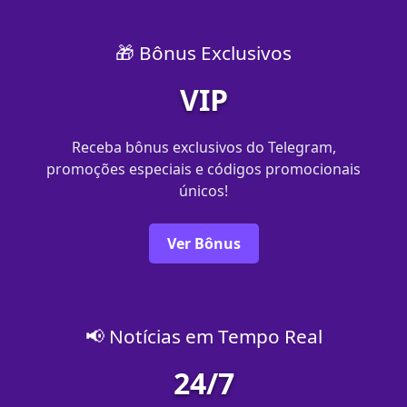
🎁 Bônus Exclusivos
VIP
Receba bônus exclusivos do Telegram,
promoções especiais e códigos promocionais
únicos!
Ver Bônus
📢 Notícias em Tempo Real
24/7