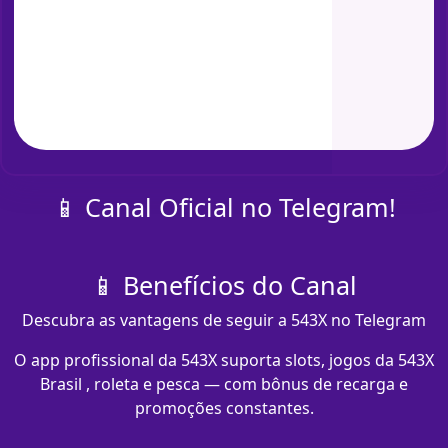
📱 Canal Oficial no Telegram!
📱 Benefícios do Canal
Descubra as vantagens de seguir a 543X no Telegram
O app profissional da 543X suporta slots, jogos da 543X
Brasil , roleta e pesca — com bônus de recarga e
promoções constantes.