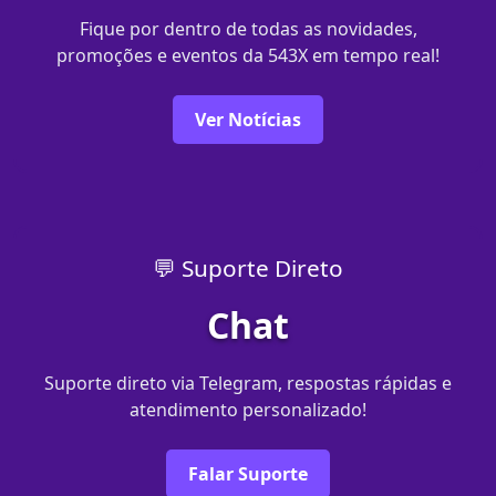
Fique por dentro de todas as novidades,
promoções e eventos da 543X em tempo real!
Ver Notícias
💬 Suporte Direto
Chat
Suporte direto via Telegram, respostas rápidas e
atendimento personalizado!
Falar Suporte