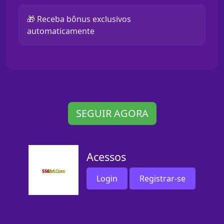
🎁 Receba bônus exclusivos
automaticamente
SEGUIR AGORA
Acessos
Login
Registrar-se