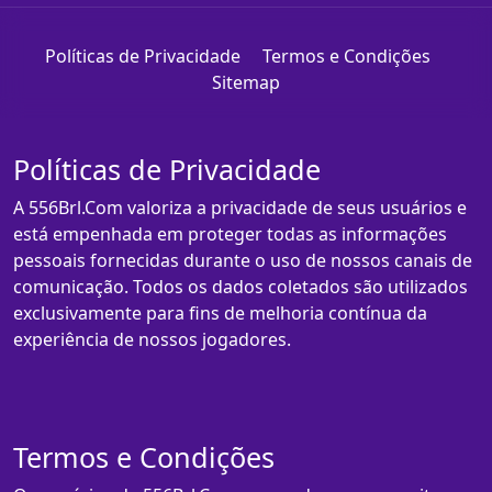
Políticas de Privacidade
Termos e Condições
Sitemap
Políticas de Privacidade
A 556Brl.Com valoriza a privacidade de seus usuários e
está empenhada em proteger todas as informações
pessoais fornecidas durante o uso de nossos canais de
comunicação. Todos os dados coletados são utilizados
exclusivamente para fins de melhoria contínua da
experiência de nossos jogadores.
Termos e Condições