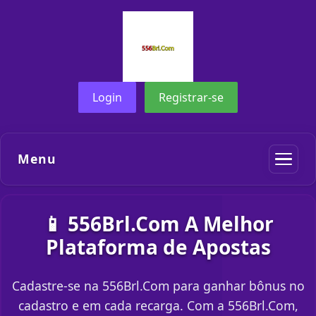
Login
Registrar-se
Menu
📱 556Brl.Com A Melhor
Plataforma de Apostas
Cadastre-se na 556Brl.Com para ganhar bônus no
cadastro e em cada recarga. Com a 556Brl.Com,