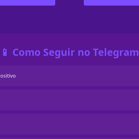
📱 Como Seguir no Telegram
ositivo