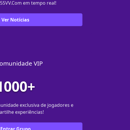
 55VV.Com em tempo real!
Ver Notícias
Comunidade VIP
1000+
unidade exclusiva de jogadores e
rtilhe experiências!
Entrar Grupo