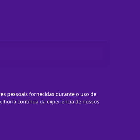
es pessoais fornecidas durante o uso de
elhoria contínua da experiência de nossos