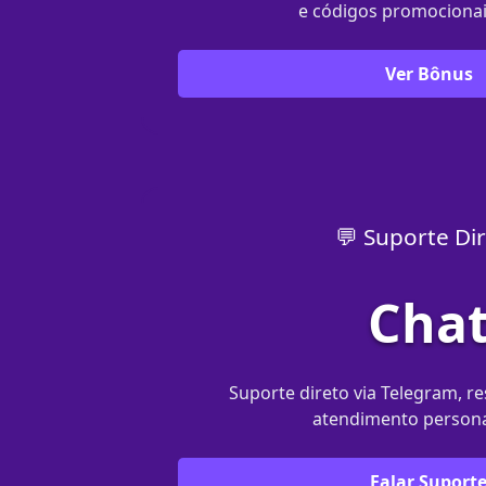
e códigos promocionai
Ver Bônus
💬 Suporte Di
Cha
Suporte direto via Telegram, r
atendimento persona
Falar Suport