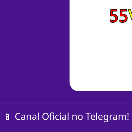
📱 Canal Oficial no Telegram!