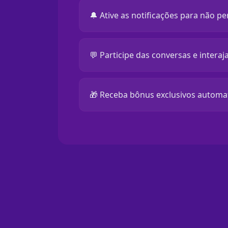
🔔 Ative as notificações para não p
💬 Participe das conversas e interaj
🎁 Receba bônus exclusivos autom