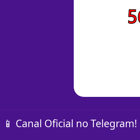
📱 Canal Oficial no Telegram!