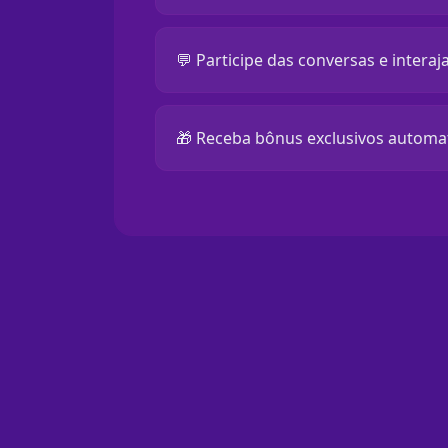
💬 Participe das conversas e interaj
🎁 Receba bônus exclusivos autom