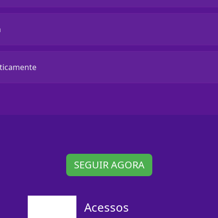
a
aticamente
SEGUIR AGORA
Acessos