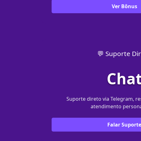
Ver Bônus
💬 Suporte Di
Cha
Suporte direto via Telegram, r
atendimento persona
Falar Suport