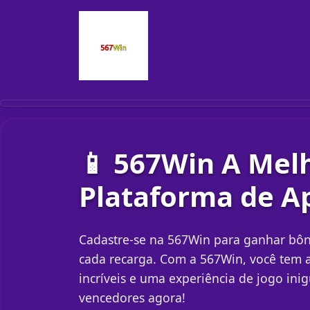
📱 567Win A Mel
Plataforma de A
Cadastre-se na 567Win para ganhar bôn
cada recarga. Com a 567Win, você tem 
incríveis e uma experiência de jogo inig
vencedores agora!