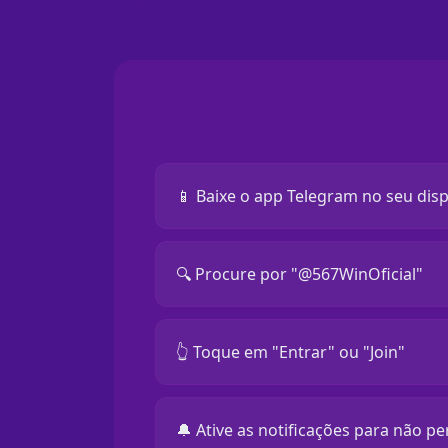
📱 Baixe o app Telegram no seu disp
🔍 Procure por "@567WinOficial"
👆 Toque em "Entrar" ou "Join"
🔔 Ative as notificações para não p