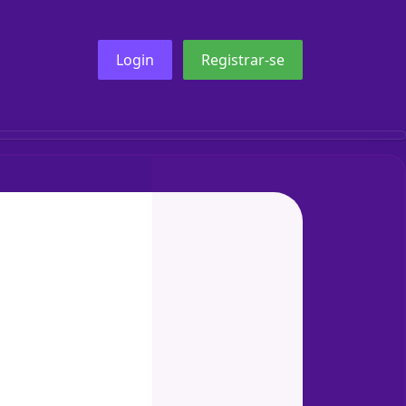
Login
Registrar-se