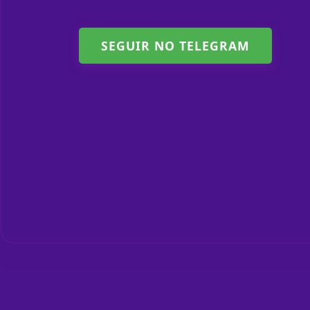
SEGUIR NO TELEGRAM