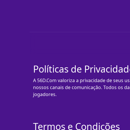
Políticas de Privacida
A 56D.Com valoriza a privacidade de seus 
nossos canais de comunicação. Todos os dad
jogadores.
Termos e Condições