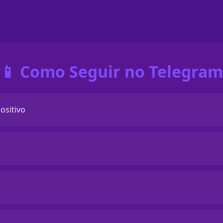
📱 Como Seguir no Telegram
ositivo