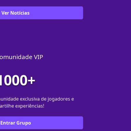
Ver Notícias
Comunidade VIP
1000+
unidade exclusiva de jogadores e
rtilhe experiências!
Entrar Grupo