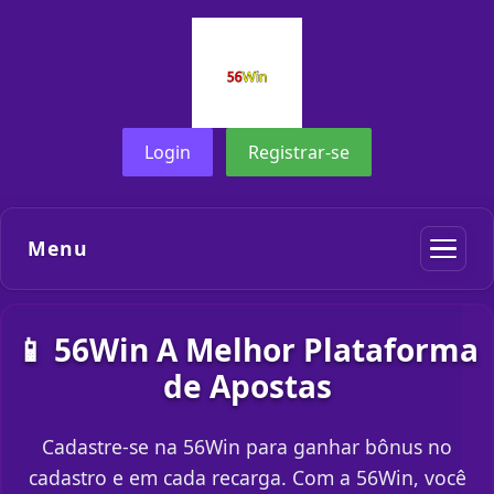
Login
Registrar-se
Menu
📱 56Win A Melhor Plataforma
de Apostas
Cadastre-se na 56Win para ganhar bônus no
cadastro e em cada recarga. Com a 56Win, você