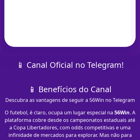
📱 Canal Oficial no Telegram!
📱 Benefícios do Canal
Descubra as vantagens de seguir a 56Win no Telegram
O futebol, é claro, ocupa um lugar especial na
56Win
. A
plataforma cobre desde os campeonatos estaduais até
a Copa Libertadores, com odds competitivas e uma
infinidade de mercados para explorar. Mas não para