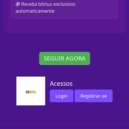
🎁 Receba bônus exclusivos
automaticamente
SEGUIR AGORA
Acessos
Login
Registrar-se