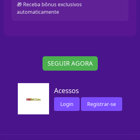
🎁 Receba bônus exclusivos
automaticamente
SEGUIR AGORA
Acessos
Login
Registrar-se