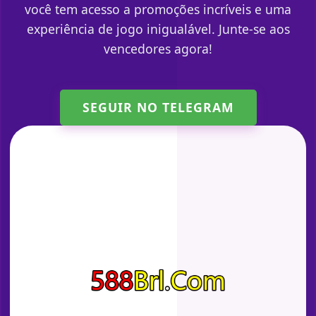
você tem acesso a promoções incríveis e uma
experiência de jogo inigualável. Junte-se aos
vencedores agora!
SEGUIR NO TELEGRAM