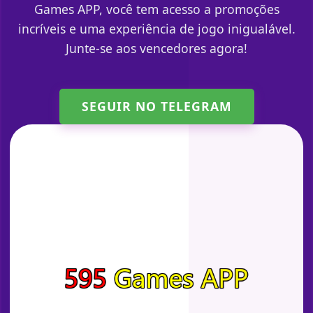
Games APP, você tem acesso a promoções
incríveis e uma experiência de jogo inigualável.
Junte-se aos vencedores agora!
SEGUIR NO TELEGRAM