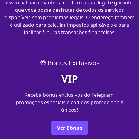
essencial para manter a conformidade legal e garantir
que você possa desfrutar de todos os serviços
disponíveis sem problemas legais. O endereço também
é utilizado para calcular impostos aplicáveis e para
facilitar futuras transações financeiras.
🎁 Bônus Exclusivos
VIP
Receba bônus exclusivos do Telegram,
promoções especiais e códigos promocionais
únicos!
Ver Bônus