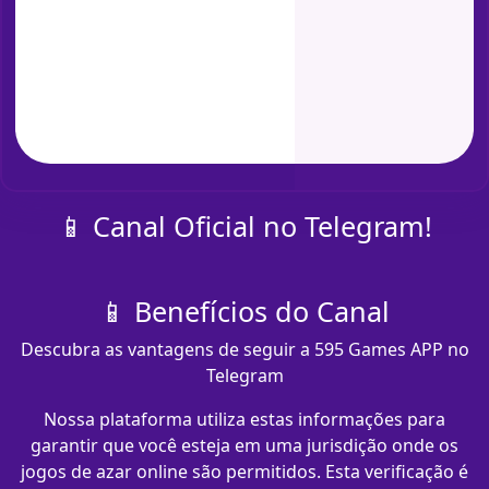
📱 Canal Oficial no Telegram!
📱 Benefícios do Canal
Descubra as vantagens de seguir a 595 Games APP no
Telegram
Nossa plataforma utiliza estas informações para
garantir que você esteja em uma jurisdição onde os
jogos de azar online são permitidos. Esta verificação é