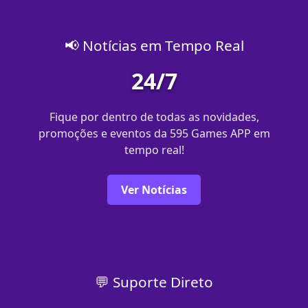
📢 Notícias em Tempo Real
24/7
Fique por dentro de todas as novidades,
promoções e eventos da 595 Games APP em
tempo real!
Ver Notícias
💬 Suporte Direto