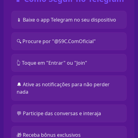
📱 Baixe o app Telegram no seu dispositivo
🔍 Procure por "@59C.ComOficial"
👆 Toque em "Entrar" ou "Join"
🔔 Ative as notificações para não perder
nada
💬 Participe das conversas e interaja
🎁 Receba bônus exclusivos