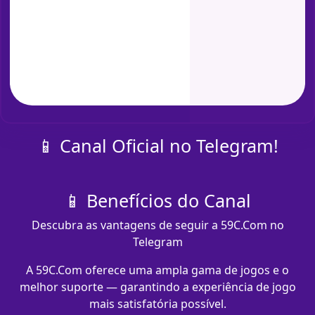
📱 Canal Oficial no Telegram!
📱 Benefícios do Canal
Descubra as vantagens de seguir a 59C.Com no
Telegram
A 59C.Com oferece uma ampla gama de jogos e o
melhor suporte — garantindo a experiência de jogo
mais satisfatória possível.