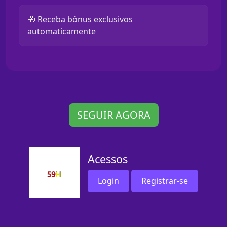
🎁 Receba bônus exclusivos
automaticamente
SEGUIR AGORA
Acessos
Login
Registrar-se