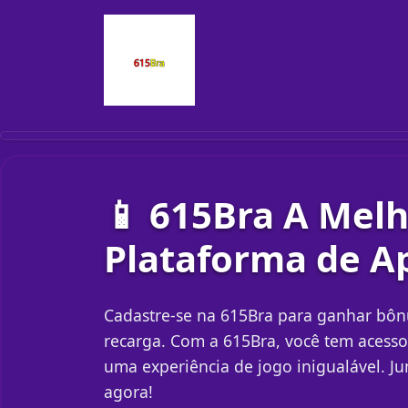
📱 615Bra A Mel
Plataforma de A
Cadastre-se na 615Bra para ganhar bôn
recarga. Com a 615Bra, você tem acesso
uma experiência de jogo inigualável. J
agora!