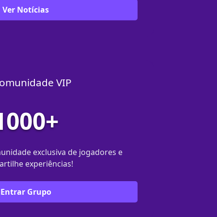
Ver Notícias
Comunidade VIP
1000+
unidade exclusiva de jogadores e
rtilhe experiências!
Entrar Grupo