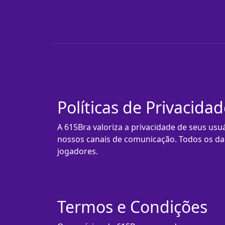
Políticas de Privacida
A 615Bra valoriza a privacidade de seus us
nossos canais de comunicação. Todos os dad
jogadores.
Termos e Condições