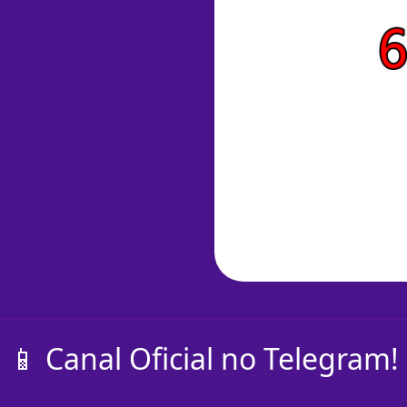
📱 Canal Oficial no Telegram!