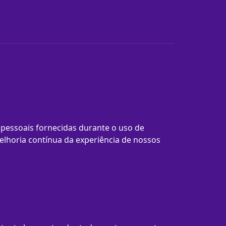
 pessoais fornecidas durante o uso de
elhoria contínua da experiência de nossos