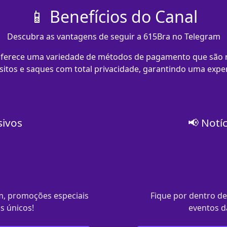
📱 Benefícios do Canal
Descubra as vantagens de seguir a 615Bra no Telegram
oferece uma variedade de métodos de pagamento que são rá
itos e saques com total privacidade, garantindo uma expe
sivos
📢 Notí
m, promoções especiais
Fique por dentro d
s únicos!
eventos d