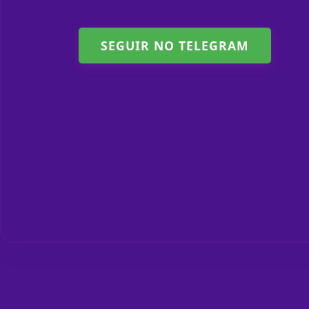
SEGUIR NO TELEGRAM