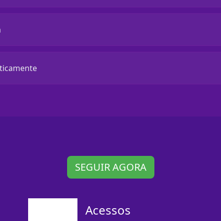
a
aticamente
SEGUIR AGORA
Acessos