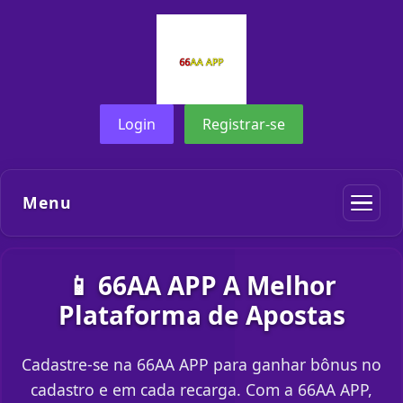
Login
Registrar-se
Menu
📱 66AA APP A Melhor
Plataforma de Apostas
Cadastre-se na 66AA APP para ganhar bônus no
cadastro e em cada recarga. Com a 66AA APP,