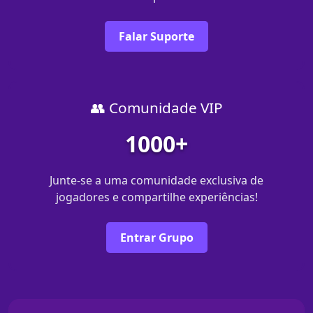
Falar Suporte
👥 Comunidade VIP
1000+
Junte-se a uma comunidade exclusiva de
jogadores e compartilhe experiências!
Entrar Grupo