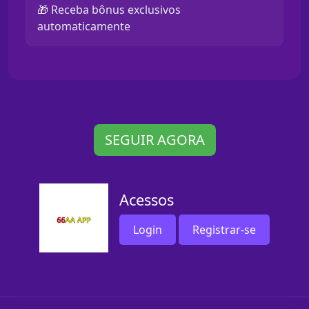
🎁 Receba bônus exclusivos
automaticamente
SEGUIR AGORA
Acessos
Login
Registrar-se