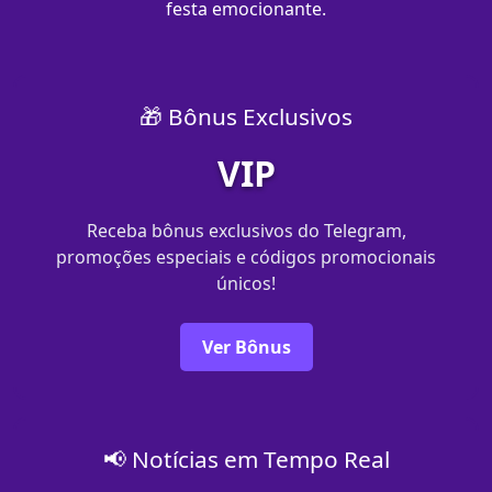
festa emocionante.
🎁 Bônus Exclusivos
VIP
Receba bônus exclusivos do Telegram,
promoções especiais e códigos promocionais
únicos!
Ver Bônus
📢 Notícias em Tempo Real