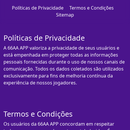
Políticas de Privacidade
Termos e Condições
Sitemap
Políticas de Privacidade
A 66AA APP valoriza a privacidade de seus usuários e
está empenhada em proteger todas as informações
pessoais fornecidas durante o uso de nossos canais de
comunicação. Todos os dados coletados são utilizados
exclusivamente para fins de melhoria contínua da
experiência de nossos jogadores.
Termos e Condições
Os usuários da 66AA APP concordam em respeitar