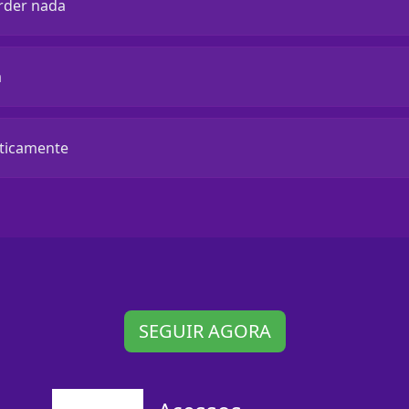
erder nada
a
aticamente
SEGUIR AGORA