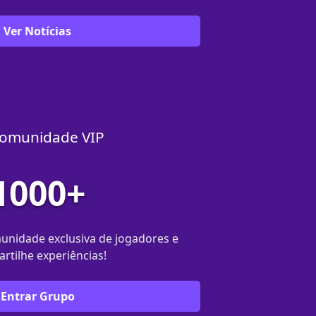
Ver Notícias
Comunidade VIP
1000+
unidade exclusiva de jogadores e
rtilhe experiências!
Entrar Grupo