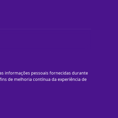
as informações pessoais fornecidas durante
fins de melhoria contínua da experiência de