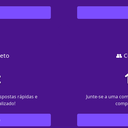
reto
👥 
t
espostas rápidas e
Junte-se a uma com
lizado!
compa
e