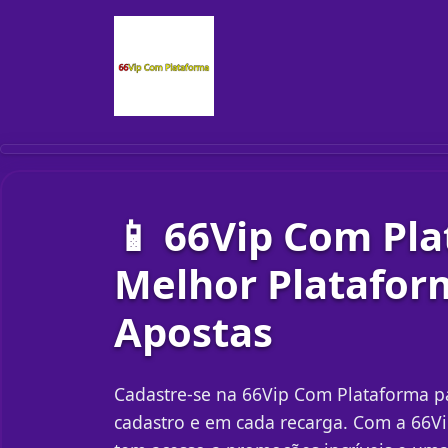
📱 66Vip Com Pl
Melhor Platafor
Apostas
Cadastre-se na 66Vip Com Plataforma 
cadastro e em cada recarga. Com a 66V