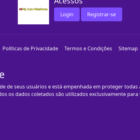
Acessos
Login
Registrar-se
Políticas de Privacidade
Termos e Condições
Sitemap
de
dade de seus usuários e está empenhada em proteger todas 
os os dados coletados são utilizados exclusivamente para 