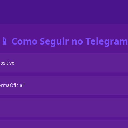
📱 Como Seguir no Telegram
ositivo
ormaOficial"