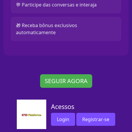
💬 Participe das conversas e interaja
🎁 Receba bônus exclusivos
automaticamente
SEGUIR AGORA
Acessos
Login
Registrar-se