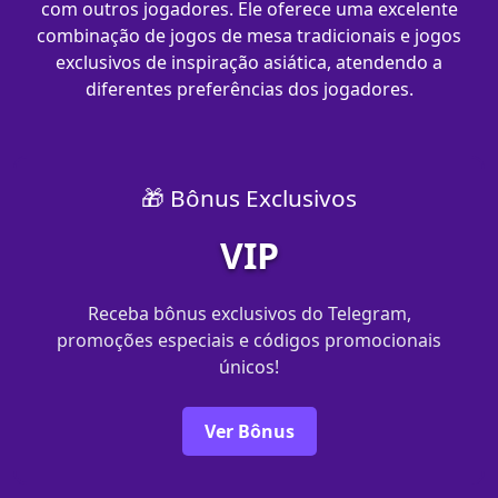
com outros jogadores. Ele oferece uma excelente
combinação de jogos de mesa tradicionais e jogos
exclusivos de inspiração asiática, atendendo a
diferentes preferências dos jogadores.
🎁 Bônus Exclusivos
VIP
Receba bônus exclusivos do Telegram,
promoções especiais e códigos promocionais
únicos!
Ver Bônus