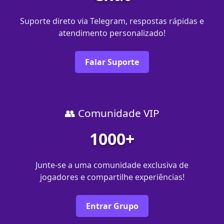
Suporte direto via Telegram, respostas rápidas e
atendimento personalizado!
Falar Suporte
👥 Comunidade VIP
1000+
Junte-se a uma comunidade exclusiva de
jogadores e compartilhe experiências!
Entrar Grupo