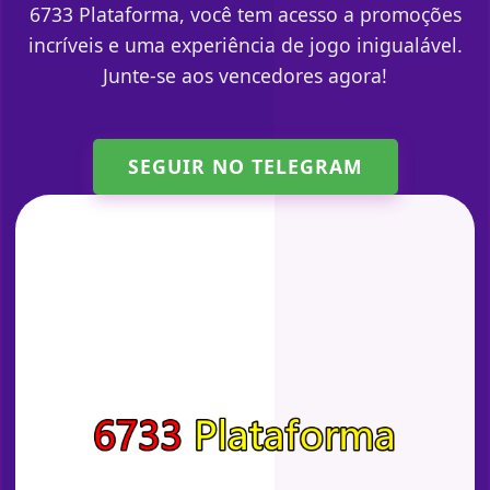
6733 Plataforma, você tem acesso a promoções
incríveis e uma experiência de jogo inigualável.
Junte-se aos vencedores agora!
SEGUIR NO TELEGRAM