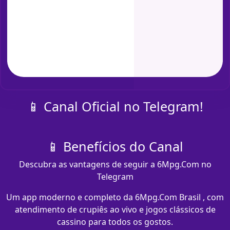
📱 Canal Oficial no Telegram!
📱 Benefícios do Canal
Descubra as vantagens de seguir a 6Mpg.Com no
Telegram
Um app moderno e completo da 6Mpg.Com Brasil , com
atendimento de crupiês ao vivo e jogos clássicos de
cassino para todos os gostos.