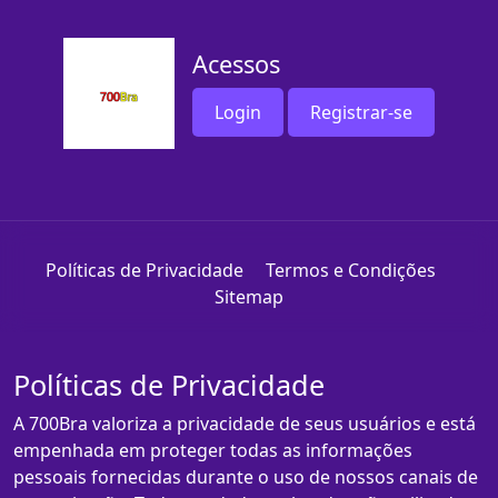
Acessos
Login
Registrar-se
Políticas de Privacidade
Termos e Condições
Sitemap
Políticas de Privacidade
A 700Bra valoriza a privacidade de seus usuários e está
empenhada em proteger todas as informações
pessoais fornecidas durante o uso de nossos canais de