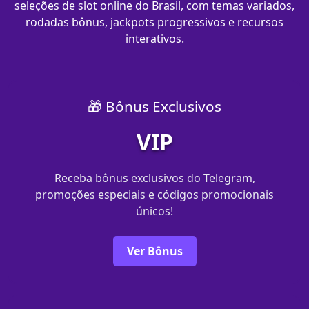
seleções de slot online do Brasil, com temas variados,
rodadas bônus, jackpots progressivos e recursos
interativos.
🎁 Bônus Exclusivos
VIP
Receba bônus exclusivos do Telegram,
promoções especiais e códigos promocionais
únicos!
Ver Bônus