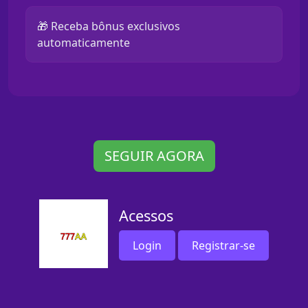
🎁 Receba bônus exclusivos
automaticamente
SEGUIR AGORA
Acessos
Login
Registrar-se