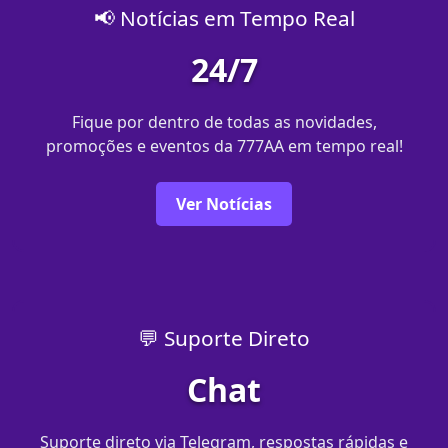
📢 Notícias em Tempo Real
24/7
Fique por dentro de todas as novidades,
promoções e eventos da 777AA em tempo real!
Ver Notícias
💬 Suporte Direto
Chat
Suporte direto via Telegram, respostas rápidas e