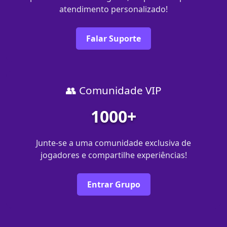
atendimento personalizado!
Falar Suporte
👥 Comunidade VIP
1000+
Junte-se a uma comunidade exclusiva de
jogadores e compartilhe experiências!
Entrar Grupo