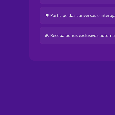
💬 Participe das conversas e interaj
🎁 Receba bônus exclusivos autom