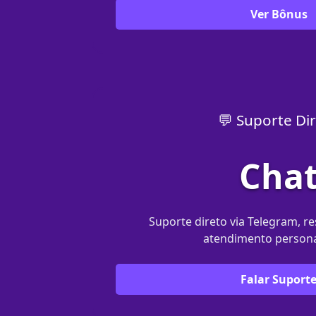
Ver Bônus
💬 Suporte Di
Cha
Suporte direto via Telegram, r
atendimento persona
Falar Suport