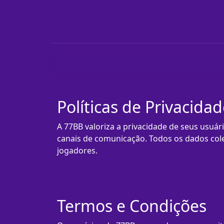
Políticas de Privacida
A 77BB valoriza a privacidade de seus usuá
canais de comunicação. Todos os dados cole
jogadores.
Termos e Condições