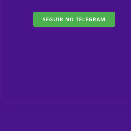
SEGUIR NO TELEGRAM