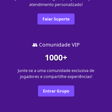
atendimento personalizado!
Falar Suporte
👥 Comunidade VIP
1000+
Junte-se a uma comunidade exclusiva de
jogadores e compartilhe experiências!
Entrar Grupo