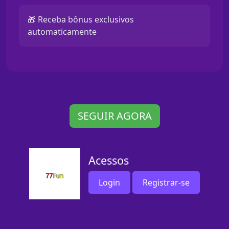
🎁 Receba bônus exclusivos
automaticamente
SEGUIR AGORA
Acessos
Login
Registrar-se