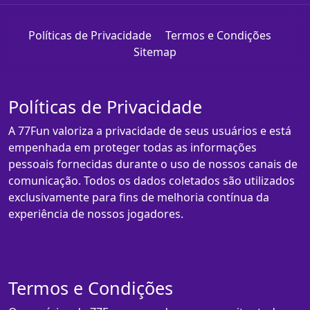
Políticas de Privacidade
Termos e Condições
Sitemap
Políticas de Privacidade
A 77Fun valoriza a privacidade de seus usuários e está
empenhada em proteger todas as informações
pessoais fornecidas durante o uso de nossos canais de
comunicação. Todos os dados coletados são utilizados
exclusivamente para fins de melhoria contínua da
experiência de nossos jogadores.
Termos e Condições