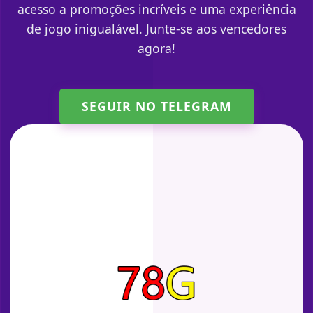
acesso a promoções incríveis e uma experiência
de jogo inigualável. Junte-se aos vencedores
agora!
SEGUIR NO TELEGRAM