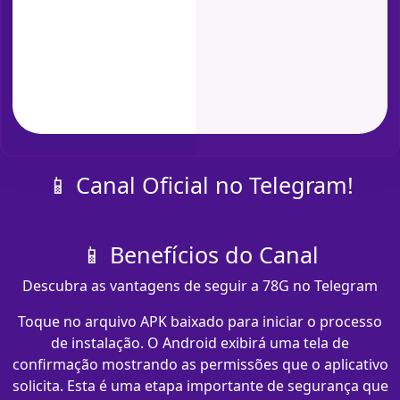
📱 Canal Oficial no Telegram!
📱 Benefícios do Canal
Descubra as vantagens de seguir a 78G no Telegram
Toque no arquivo APK baixado para iniciar o processo
de instalação. O Android exibirá uma tela de
confirmação mostrando as permissões que o aplicativo
solicita. Esta é uma etapa importante de segurança que