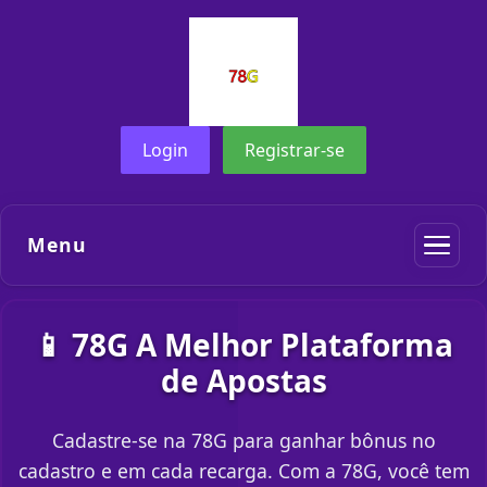
Login
Registrar-se
Menu
📱 78G A Melhor Plataforma
de Apostas
Cadastre-se na 78G para ganhar bônus no
cadastro e em cada recarga. Com a 78G, você tem