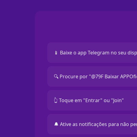
📱 Baixe o app Telegram no seu disp
🔍 Procure por "@79F Baixar APPOfic
👆 Toque em "Entrar" ou "Join"
🔔 Ative as notificações para não p