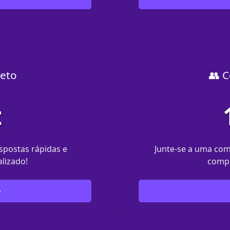
reto
👥 
t
espostas rápidas e
Junte-se a uma com
lizado!
compa
e