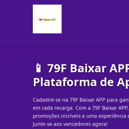
📱 79F Baixar AP
Plataforma de A
Cadastre-se na 79F Baixar APP para gan
em cada recarga. Com a 79F Baixar APP,
promoções incríveis e uma experiência d
Junte-se aos vencedores agora!