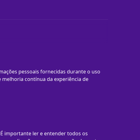
rmações pessoais fornecidas durante o uso
e melhoria contínua da experiência de
É importante ler e entender todos os