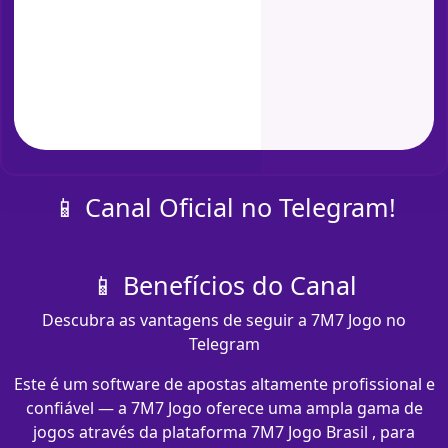
📱 Canal Oficial no Telegram!
📱 Benefícios do Canal
Descubra as vantagens de seguir a 7M7 Jogo no
Telegram
Este é um software de apostas altamente profissional e
confiável — a 7M7 Jogo oferece uma ampla gama de
jogos através da plataforma 7M7 Jogo Brasil , para