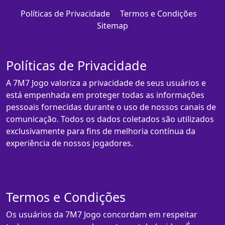
Políticas de Privacidade
Termos e Condições
Sitemap
Políticas de Privacidade
A 7M7 Jogo valoriza a privacidade de seus usuários e
está empenhada em proteger todas as informações
pessoais fornecidas durante o uso de nossos canais de
comunicação. Todos os dados coletados são utilizados
exclusivamente para fins de melhoria contínua da
experiência de nossos jogadores.
Termos e Condições
Os usuários da 7M7 Jogo concordam em respeitar