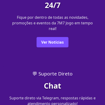
24/7
Fique por dentro de todas as novidades,
promoções e eventos da 7M7 Jogo em tempo
real!
Ver Notícias
💬 Suporte Direto
Chat
Suporte direto via Telegram, respostas rápidas e
atendimento personalizado!