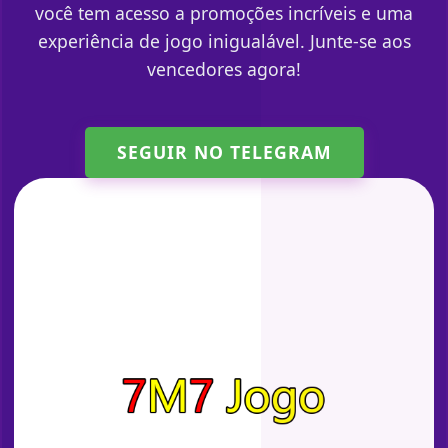
você tem acesso a promoções incríveis e uma
experiência de jogo inigualável. Junte-se aos
vencedores agora!
SEGUIR NO TELEGRAM