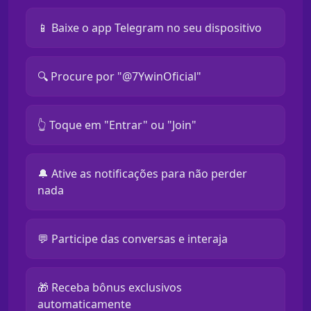
📱 Baixe o app Telegram no seu dispositivo
🔍 Procure por "@7YwinOficial"
👆 Toque em "Entrar" ou "Join"
🔔 Ative as notificações para não perder
nada
💬 Participe das conversas e interaja
🎁 Receba bônus exclusivos
automaticamente