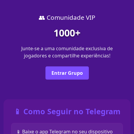
👥 Comunidade VIP
1000+
Junte-se a uma comunidade exclusiva de
jogadores e compartilhe experiências!
Entrar Grupo
📱 Como Seguir no Telegram
📱 Baixe o app Telegram no seu dispositivo