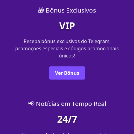
🎁 Bônus Exclusivos
VIP
Receba bônus exclusivos do Telegram,
promoções especiais e códigos promocionais
únicos!
Ver Bônus
📢 Notícias em Tempo Real
24/7