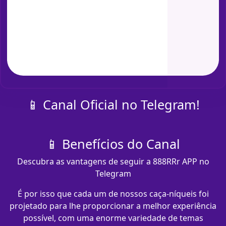
📱 Canal Oficial no Telegram!
📱 Benefícios do Canal
Descubra as vantagens de seguir a 888RRr APP no
Telegram
É por isso que cada um de nossos caça-níqueis foi
projetado para lhe proporcionar a melhor experiência
possível, com uma enorme variedade de temas