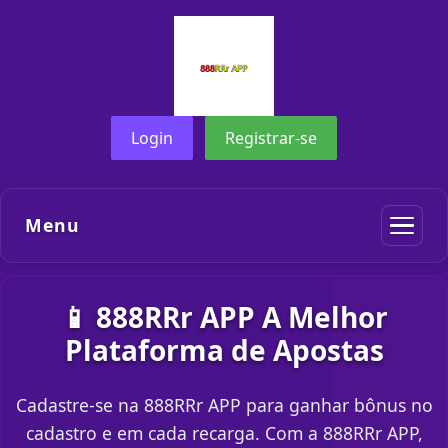
Login
Registrar-se
Menu
📱 888RRr APP A Melhor
Plataforma de Apostas
Cadastre-se na 888RRr APP para ganhar bônus no
cadastro e em cada recarga. Com a 888RRr APP,