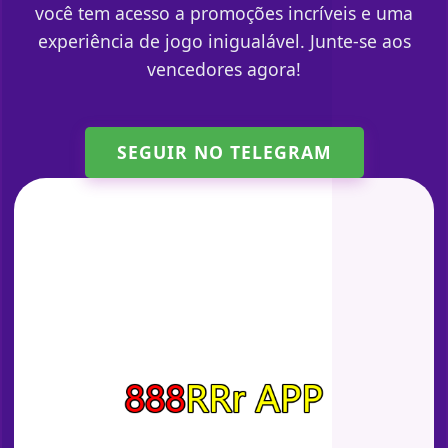
você tem acesso a promoções incríveis e uma
experiência de jogo inigualável. Junte-se aos
vencedores agora!
SEGUIR NO TELEGRAM