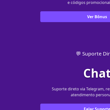
e códigos promocionai
Ver Bônus
💬 Suporte Di
Cha
Suporte direto via Telegram, r
atendimento persona
Falar Suport