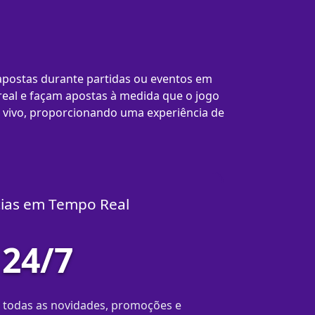
apostas durante partidas ou eventos em
eal e façam apostas à medida que o jogo
 vivo, proporcionando uma experiência de
cias em Tempo Real
24/7
e todas as novidades, promoções e