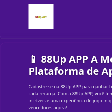
📱 88Up APP A M
Plataforma de A
Cadastre-se na 88Up APP para ganhar 
cada recarga. Com a 88Up APP, você te
incríveis e uma experiência de jogo inig
vencedores agora!