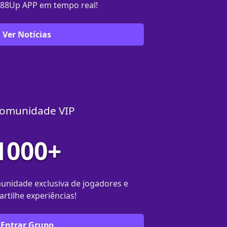
 88Up APP em tempo real!
Ver Notícias
Comunidade VIP
1000+
unidade exclusiva de jogadores e
rtilhe experiências!
Entrar Grupo