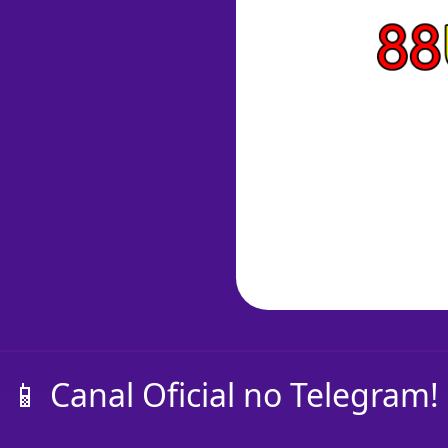
📱 Canal Oficial no Telegram!