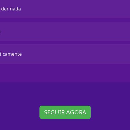
erder nada
a
aticamente
SEGUIR AGORA