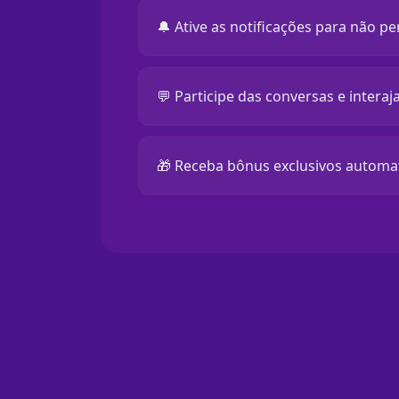
🔔 Ative as notificações para não p
💬 Participe das conversas e interaj
🎁 Receba bônus exclusivos autom