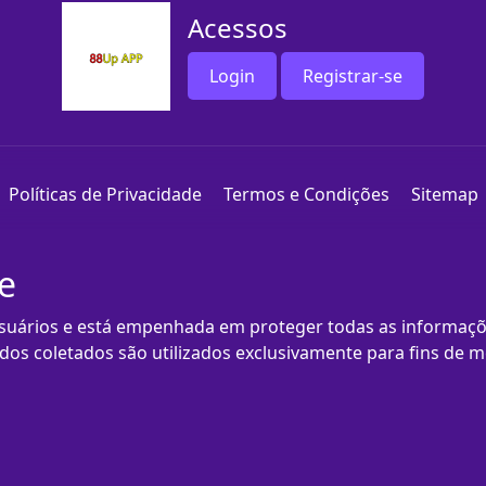
Acessos
Login
Registrar-se
Políticas de Privacidade
Termos e Condições
Sitemap
de
usuários e está empenhada em proteger todas as informaçõ
os coletados são utilizados exclusivamente para fins de m