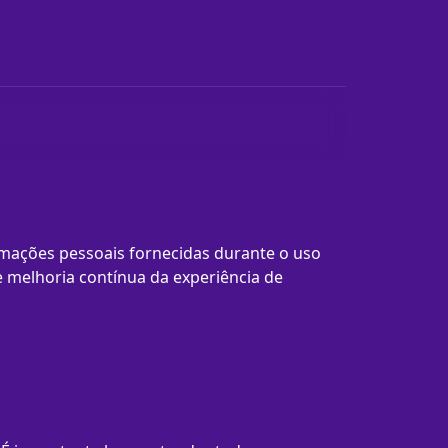
rmações pessoais fornecidas durante o uso
e melhoria contínua da experiência de