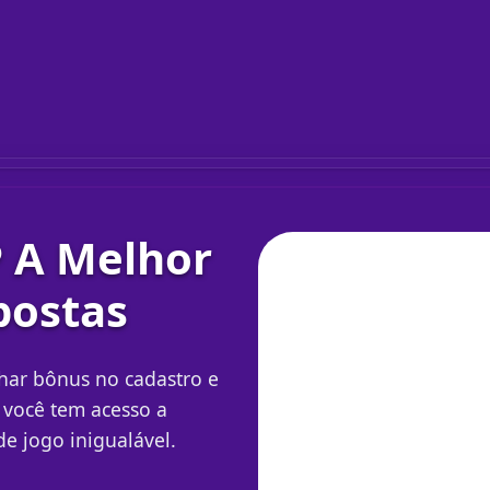
 A Melhor
postas
har bônus no cadastro e
você tem acesso a
e jogo inigualável.