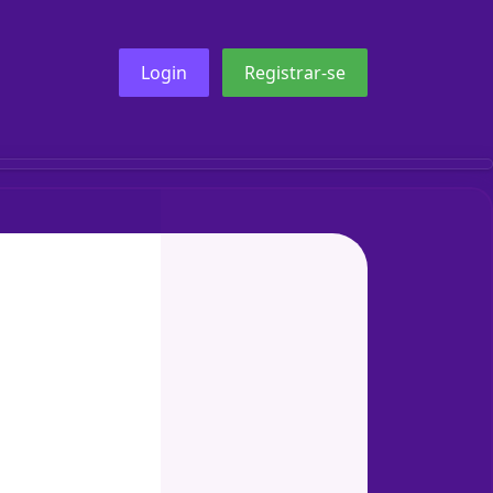
Login
Registrar-se