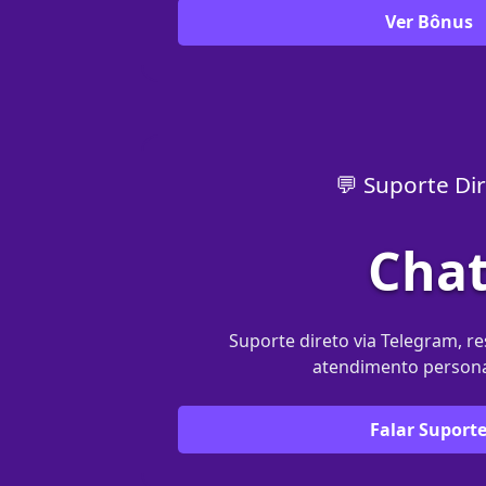
Ver Bônus
💬 Suporte Di
Cha
Suporte direto via Telegram, r
atendimento persona
Falar Suport