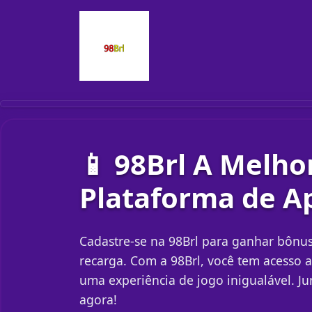
📱 98Brl A Melho
Plataforma de A
Cadastre-se na 98Brl para ganhar bônu
recarga. Com a 98Brl, você tem acesso a
uma experiência de jogo inigualável. J
agora!