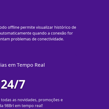
 offline permite visualizar histórico de
s automaticamente quando a conexão for
rentam problemas de conectividade.
cias em Tempo Real
24/7
e todas as novidades, promoções e
da 98Brl em tempo real!