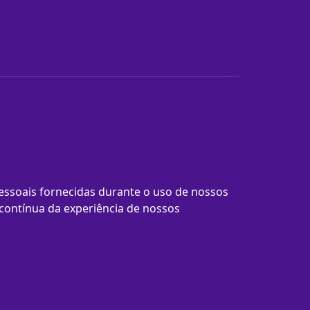
essoais fornecidas durante o uso de nossos
 contínua da experiência de nossos