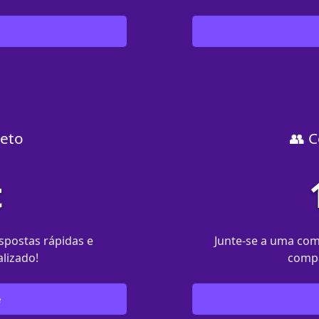
reto
👥 
t
espostas rápidas e
Junte-se a uma com
lizado!
compa
e