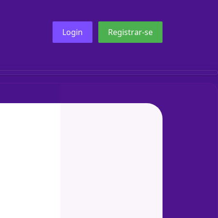
Login
Registrar-se