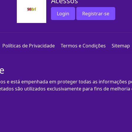
Acessos
Login
Registrar-se
Políticas de Privacidade
Termos e Condições
Sitemap
de
ários e está empenhada em proteger todas as informações p
tados são utilizados exclusivamente para fins de melhoria