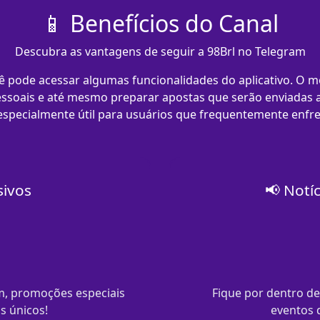
📱 Benefícios do Canal
Descubra as vantagens de seguir a 98Brl no Telegram
pode acessar algumas funcionalidades do aplicativo. O modo
pessoais e até mesmo preparar apostas que serão enviada
 especialmente útil para usuários que frequentemente enf
sivos
📢 Notí
m, promoções especiais
Fique por dentro d
s únicos!
eventos 