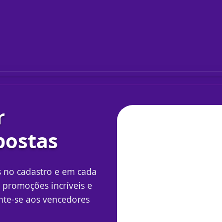
r
postas
s no cadastro e em cada
 promoções incríveis e
unte-se aos vencedores