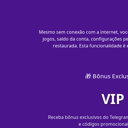
Mesmo sem conexão com a internet, você 
jogos, saldo da conta, configurações 
restaurada. Esta funcionalidade é
🎁 Bônus Exclu
VIP
Receba bônus exclusivos do Telegra
e códigos promocionai