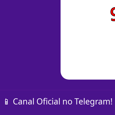
📱 Canal Oficial no Telegram!