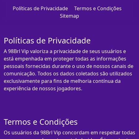
Políticas de Privacidade
Termos e Condições
Sitemap
Políticas de Privacidade
A 98Brl Vip valoriza a privacidade de seus usuários e
está empenhada em proteger todas as informações
pessoais fornecidas durante o uso de nossos canais de
comunicação. Todos os dados coletados são utilizados
exclusivamente para fins de melhoria contínua da
experiência de nossos jogadores.
Termos e Condições
Os usuários da 98Brl Vip concordam em respeitar todas