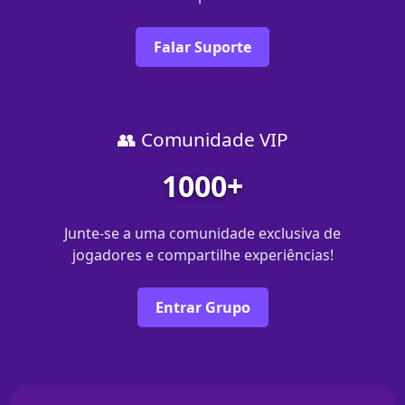
Falar Suporte
👥 Comunidade VIP
1000+
Junte-se a uma comunidade exclusiva de
jogadores e compartilhe experiências!
Entrar Grupo