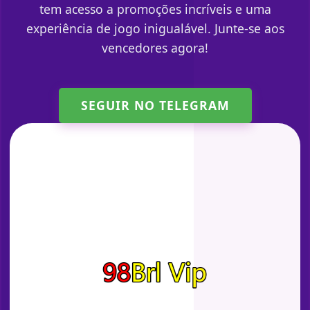
tem acesso a promoções incríveis e uma
experiência de jogo inigualável. Junte-se aos
vencedores agora!
SEGUIR NO TELEGRAM